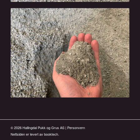
©
2026
Hallingdal Pukk og Grus AS |
Personvern
Nettsiden er levert av
booktech
.